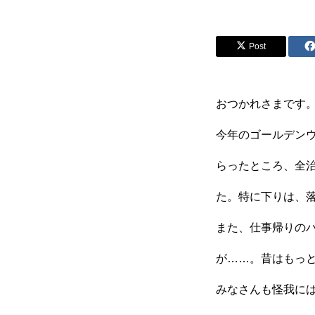
Post
シナプスの笑い
シナプスの笑
おつかれさまです
ラグーナ出版の自費出版
今年のゴールデン
らったところ、全
た。特に下りは、
ラグーナ製本工房
また、仕事帰りの
が……。昔はもっ
ラグーナデザイン
みなさんも怪我に