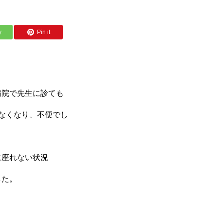
y
Pin it
病院で先生に診ても
なくなり、不便でし
に座れない状況
した。