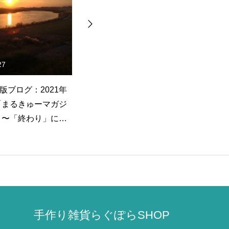
15
2023.09.22
版ブログ：2022年4
ラグーナ出版ブログ：2023年9
ラ
あんこ展」
月22日「クレープ祭り」
月
手作り雑貨らぐぽらSHOP