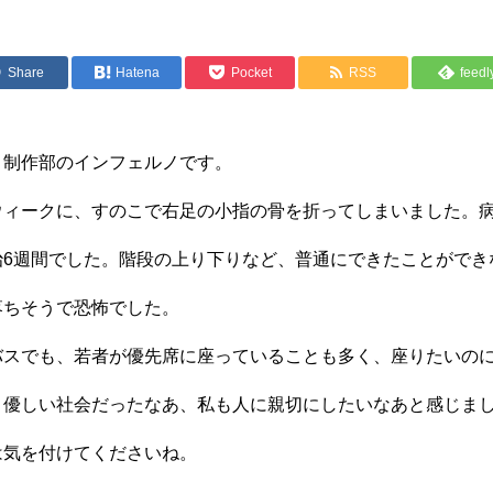
Share
Hatena
Pocket
RSS
feedl
いバックナンバー
。制作部のインフェルノです。
ウィークに、すのこで右足の小指の骨を折ってしまいました。
治6週間でした。階段の上り下りなど、普通にできたことができ
落ちそうで恐怖でした。
バスでも、若者が優先席に座っていることも多く、座りたいの
と優しい社会だったなあ、私も人に親切にしたいなあと感じま
は気を付けてくださいね。