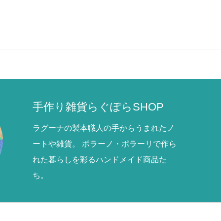
手作り雑貨らぐぽらSHOP
ラグーナの製本職人の手からうまれたノ
ートや雑貨。 ポラーノ・ポラーリで作ら
れた暮らしを彩るハンドメイド商品た
ち。