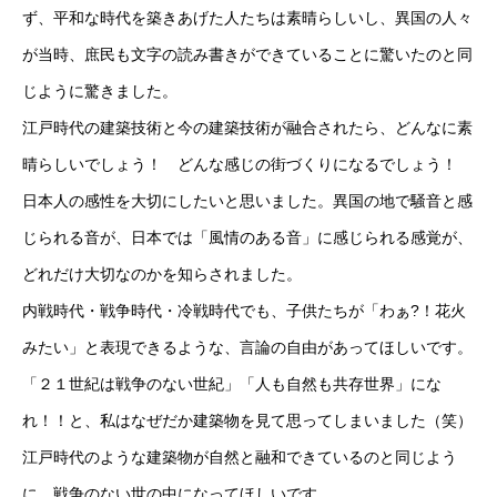
ず、平和な時代を築きあげた人たちは素晴らしいし、異国の人々
ラグーナデザイン
が当時、庶民も文字の読み書きができていることに驚いたのと同
ラグーナのほんだな
じように驚きました。
江戸時代の建築技術と今の建築技術が融合されたら、どんなに素
電子書籍
晴らしいでしょう！ どんな感じの街づくりになるでしょう！
PickUp商品
日本人の感性を大切にしたいと思いました。異国の地で騒音と感
じられる音が、日本では「風情のある音」に感じられる感覚が、
中井久夫と考える患者シリーズ 特別手製本 全4巻セット
どれだけ大切なのかを知らされました。
名刺で取り組むSDGsについて
について
内戦時代・戦争時代・冷戦時代でも、子供たちが「わぁ?！花火
みたい」と表現できるような、言論の自由があってほしいです。
WHOピアサポート（日本語訳）
「２１世紀は戦争のない世紀」「人も自然も共存世界」にな
アクセス
れ！！と、私はなぜだか建築物を見て思ってしまいました（笑）
江戸時代のような建築物が自然と融和できているのと同じよう
個人情報保護方針
に、戦争のない世の中になってほしいです。