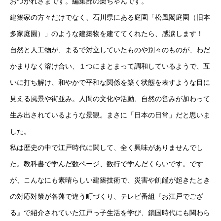
おつかれさまです。編集部の栗ちゃんです。
オンラインショップ（雑貨）
建築家の方々だけでなく、石川県にある庭園「松風閣庭園（旧本
多家庭園）」のような建築物を建ててくれたら、感涙します！
障害福祉サービス
自然と人工物が、まるで対立していたものや別々のものが、わだ
就労継続支援A型
かまりなく溶け合い、１つにまとまって調和しているようで、互
いに打ち解け、和やかで平和な関係を築く状態を表すような目に
就労継続支援B型
見える風景や街並み。人間の文化や活動、自然の営みが加わって
シナプスの笑いとは
生み出されているような景観。まさに「日本の日常」だと思いま
した。
シナプスの笑い
私は歴史の中で江戸時代に関して、全く興味がありませんでし
シナプスの笑いバックナンバー
た。教科書で学んだ数ページ、数行で学んだくらいです。です
が、こんなにも素晴らしい建築技術で、災害や飢饉が起きたとき
ラグーナ出版の自費出版
の対応対策が各藩で違う町づくり、テレビ番組『お江戸でござ
ラグーナ製本工房
る』で紹介されていた江戸っ子生活を学び、鎖国時代にも関わら