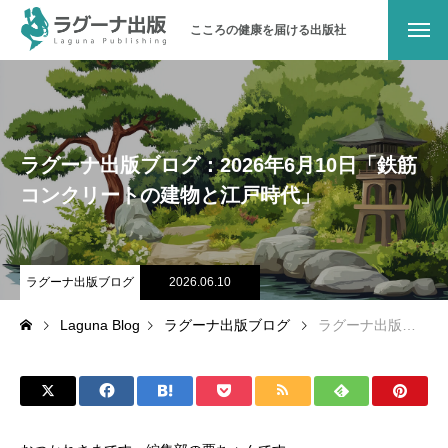
こころの健康を届ける出版社
ラグーナ出版について
メッセージ
ラグーナ出版ブログ：2026年6月10日「鉄筋
会社概要
コンクリートの建物と江戸時代」
沿革
ラグーナ出版ブログ
2026.06.10
地域とのつながり
Laguna Blog
ラグーナ出版ブログ
ラグーナ出版ブログ：2026年6月10日「鉄筋コンクリートの建物と江戸時代」
パブリシティ
お問い合わせ
オンラインショップ（書籍）