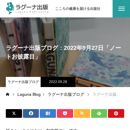
こころの健康を届ける出版社
ラグーナ出版について
メッセージ
ラグーナ出版ブログ：2022年9月27日「ノー
会社概要
トお披露目」
沿革
ラグーナ出版ブログ
2022.09.28
地域とのつながり
Laguna Blog
ラグーナ出版ブログ
ラグーナ出版ブログ：2022年9月27日「ノートお披露目」
パブリシティ
お問い合わせ
オンラインショップ（書籍）