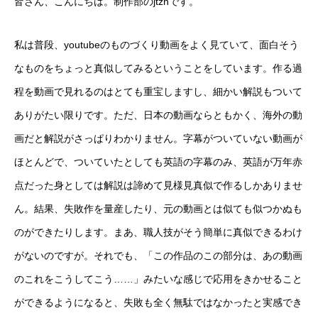
皆さん、こんにちは。制作部のjtznです。
オンラインショップ（雑貨）
私は普段、youtubeのものづくり動画をよく見ていて、面白そう
障害福祉サービス
なものをちょっと真似してみるということをしています。作る過
程を動画で見れるのはとても重宝しますし、細かい解説もついて
就労継続支援A型
ありがたい限りです。ただ、日本の動画ならともかく、海外の動
就労継続支援B型
画だと解説がさっぱりわかりません。字幕がついていない動画が
ほとんどで、ついていたとしても英語の字幕のみ、英語が万年赤
シナプスの笑いとは
点だった身としては解説は諦めて見様見真似で作るしかありませ
シナプスの笑い
ん。結果、失敗作を量産したり、元の動画とは似ても似つかぬも
のができたりします。まあ、職人技がそう簡単に真似できるわけ
シナプスの笑いバックナンバー
がないのですが。それでも、「この作品のこの部分は、あの動画
ラグーナ出版の自費出版
のこれをこうしてこう……」みたいな感じで応用をきかせること
ができるようになると、失敗も全く無駄ではなかったと実感でき
ラグーナ製本工房