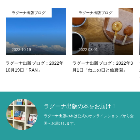
ラグーナ出版ブログ
ラグーナ出版ブログ
2022.03.01
2021.11.05
22年
ラグーナ出版ブログ：2022年3
ラグーナ出版ブログ：202
月1日「ねこの日と仙巌園」
11月05日「祝！坂本先生
を大切にする経営学会ご来
社」
ラグーナ出版の本をお届け！
ラグーナ出版の本は公式のオンラインショップから全
国へお届けします。