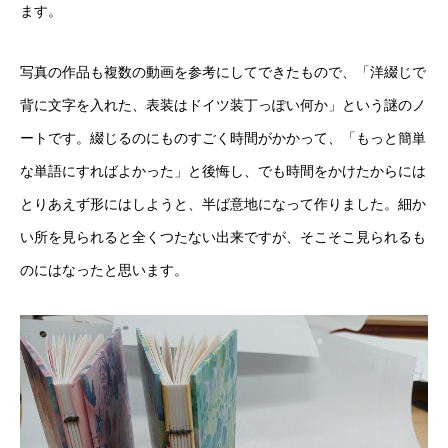
ます。
ラグーナデザイン
写真の作品も複数の動画を参考にしてできたもので、「洋綴じで
ラグーナのほんだな
背に文字を入れた、表装はドイツ装丁っぽい何か」という謎のノ
電子書籍
ートです。綴じるのにものすごく時間がかかって、「もっと簡単
な単語にすればよかった」と後悔し、でも時間をかけたからには
PickUp商品
とりあえず形にはしようと、半ば意地になって作りました。細か
中井久夫と考える患者シリーズ 特別手製本 全4巻セット
い所を見られると全くつたない出来ですが、そこそこ見られるも
のにはなったと思います。
名刺で取り組むSDGsについて
について
WHOピアサポート（日本語訳）
アクセス
個人情報保護方針