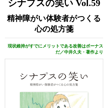
シナプスの笑い Vol.59
オンラインショップ（雑貨）
精神障がい体験者がつくる
障害福祉サービス
心の処方箋
就労継続支援A型
就労継続支援B型
現状維持がすでにメリットである改善はボーナス
だ／中井久夫・著作より
シナプスの笑いとは
シナプスの笑い
シナプスの笑いバックナンバー
ラグーナ出版の自費出版
ラグーナ製本工房