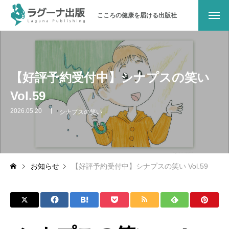
こころの健康を届ける出版社
ラグーナ出版について
メッセージ
【好評予約受付中】シナプスの笑い
Vol.59
会社概要
2026.05.20
シナプスの笑い
沿革
地域とのつながり
お知らせ
【好評予約受付中】シナプスの笑い Vol.59
パブリシティ
お問い合わせ
オンラインショップ（書籍）