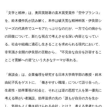
「文学と精神」は、奥田英朗著の直木賞受賞作『空中ブランコ』
を、鈴木優作氏が読み解く。本作は破天荒な精神科医・伊良部シ
リーズの代表作でユーモアたっぷりなのだが、一方で心の病から
の回復について、新たな視点で考えさせる深い内容となってい
る。社会や組織に適応し生きることを求められる現代において、
非常識さ全開の伊良部の言動から、〝不完全な自分を許容するこ
とこそ寛解への道″という大きなテーマが表れる。
「座談会」は、企業倫理を研究する日本大学商学部の教授・鈴木
由紀子氏をゲストに、「働きやすい職場」について語り合った。
生産性・効率重視の社会と、それとは逆の思想で人を第一優先に
考える障がい者施設。効率追求の先の「誰もが自分の力を生か
し、気持ちよく働き続けられる会社」とは？ 考える患者たちの