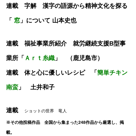
連載 字解 漢字の語源から精神文化を探る
「
窓
」について 山本史也
連載 福祉事業所紹介 就労継続支援B型事
業所「
Ａｒｔ糸織
」 （鹿児島市）
連載 体と心に優しいレシピ 「
簡単チキン
南蛮
」 土井和子
連載
ショットの世界 竜人
※その他投稿作品 全国から集まった248作品から厳選し、掲
載。