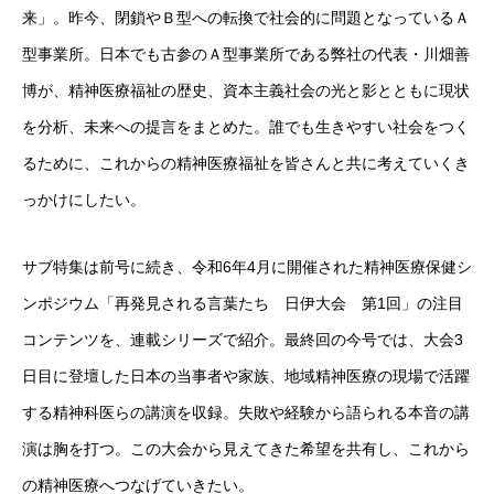
来」。昨今、閉鎖やＢ型への転換で社会的に問題となっているＡ
型事業所。日本でも古参のＡ型事業所である弊社の代表・川畑善
博が、精神医療福祉の歴史、資本主義社会の光と影とともに現状
を分析、未来への提言をまとめた。誰でも生きやすい社会をつく
るために、これからの精神医療福祉を皆さんと共に考えていくき
っかけにしたい。
サブ特集は前号に続き、令和6年4月に開催された精神医療保健シ
ンポジウム「再発見される言葉たち 日伊大会 第1回」の注目
コンテンツを、連載シリーズで紹介。最終回の今号では、大会3
日目に登壇した日本の当事者や家族、地域精神医療の現場で活躍
する精神科医らの講演を収録。失敗や経験から語られる本音の講
演は胸を打つ。この大会から見えてきた希望を共有し、これから
の精神医療へつなげていきたい。