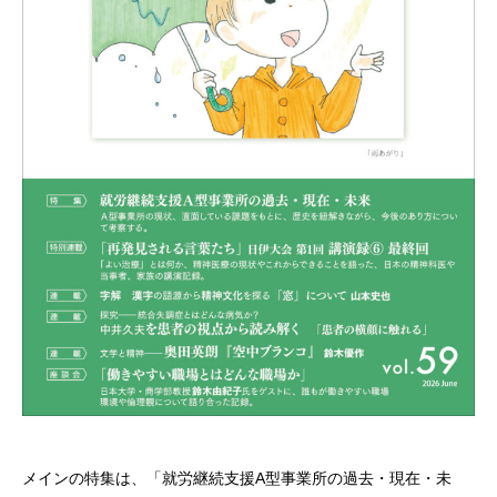
ラグーナデザイン
ラグーナのほんだな
電子書籍
PickUp商品
中井久夫と考える患者シリーズ 特別手製本 全4巻セット
名刺で取り組むSDGsについて
について
WHOピアサポート（日本語訳）
アクセス
個人情報保護方針
メインの特集は、「就労継続支援A型事業所の過去・現在・未