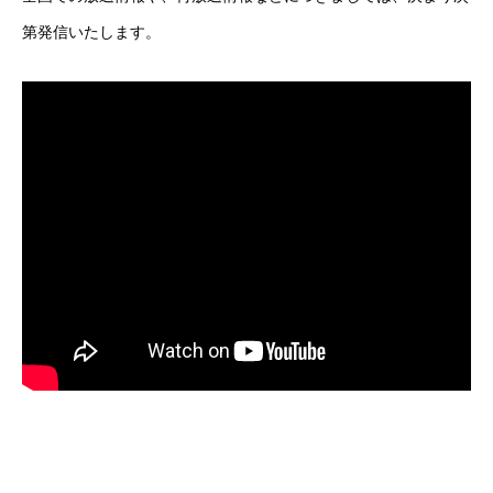
第発信いたします。
ラグーナデザイン
ラグーナのほんだな
電子書籍
PickUp商品
中井久夫と考える患者シリーズ 特別手製本 全4巻セット
名刺で取り組むSDGsについて
について
WHOピアサポート（日本語訳）
アクセス
個人情報保護方針