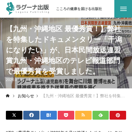
こころの健康を届ける出版社
ラグーナ出版について
【九州・沖縄地区 最優秀賞！】弊社
を特集したドキュメンタリー「干潟
メッセージ
になりたい」が、日本民間放送連盟
会社概要
賞九州・沖縄地区のテレビ報道部門
沿革
で最優秀賞を受賞しました。
2026.07.03
お知らせ
地域とのつながり
お知らせ
【九州・沖縄地区 最優秀賞！】弊社を特集したドキュメンタリー「干潟になりたい」が、日本民間放送連盟賞九州・沖縄地区のテレビ報道部門で最優秀賞を受賞しました。
パブリシティ
お問い合わせ
オンラインショップ（書籍）