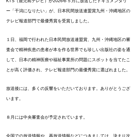
KTS（鹿児島テレビ）が2026年５月に放送したドキュメンタリ
オンラインショップ（雑貨）
ー「干潟になりたい」が、日本民間放送連盟賞九州・沖縄地区の
テレビ報道部門で最優秀賞を受賞しました。
障害福祉サービス
１日、福岡で行われた日本民間放送連盟賞、九州・沖縄地区の審
就労継続支援A型
査会で精神疾患の患者が本を作る世界でも珍しい出版社の姿を通
就労継続支援B型
して、日本の精神医療や福祉事業所の問題にスポットを当てたこ
とが高く評価され、テレビ報道部門の最優秀賞に選ばれました。
シナプスの笑いとは
シナプスの笑い
放送後には、多くの反響をいただいております。ありがとうござ
います。
シナプスの笑いバックナンバー
ラグーナ出版の自費出版
８月には中央審査会が予定されています。
ラグーナ製本工房
全国での放送情報や、再放送情報などにつきましては、決まり次