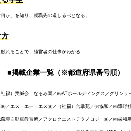
は何か」を知り、就職先の道しるべとなる。
す方
に触れることで、経営者の仕事がわかる
■掲載企業一覧（※都道府県番号順）
（社福）実誠会 なるみ園／㈱ATホールディングス／グリンリ
工㈱／エス・エー・エス㈱／（社福）合掌苑／㈱協和／㈱障碍
武蔵境自動車教習所／アクロクエストテクノロジー㈱／㈱栄和