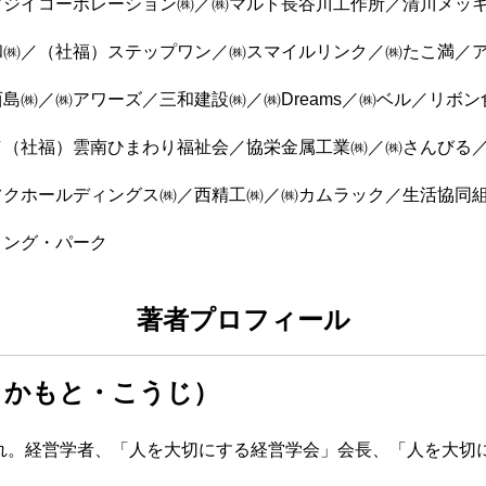
フジイコーポレーション㈱／㈱マルト長谷川工作所／清川メッ
和㈱／（社福）ステップワン／㈱スマイルリンク／㈱たこ満／
島㈱／㈱アワーズ／三和建設㈱／㈱Dreams／㈱ベル／リボ
／（社福）雲南ひまわり福祉会／協栄金属工業㈱／㈱さんびる
フクホールディングス㈱／西精工㈱／㈱カムラック／生活協同
リング・パーク
著者プロフィール
さかもと・こうじ）
まれ。経営学者、「人を大切にする経営学会」会長、「人を大切