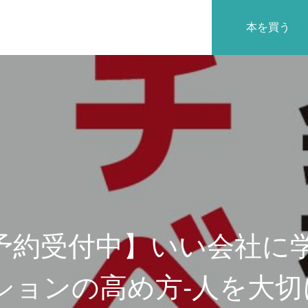
本を買う
沿革
予約受付中】いい会社に学
ションの高め方-人を大切