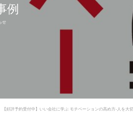
の事例
らせ
B型
【好評予約受付中】いい会社に学ぶ モチベーションの高め方-人を大