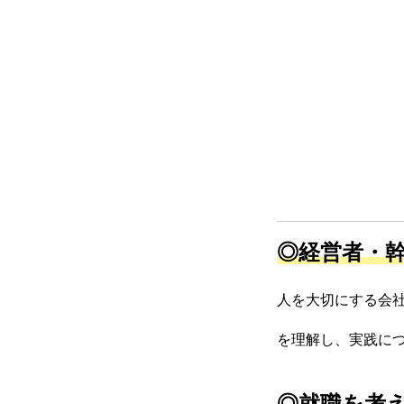
WHOピアサポート（日本語訳）
アクセス
◎経営者・
個人情報保護方針
人を大切にする会
を理解し、実践に
◎就職を考