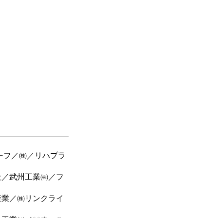
ーフ／㈱／リハプラ
社／武州工業㈱／フ
産業／㈱リンクライ