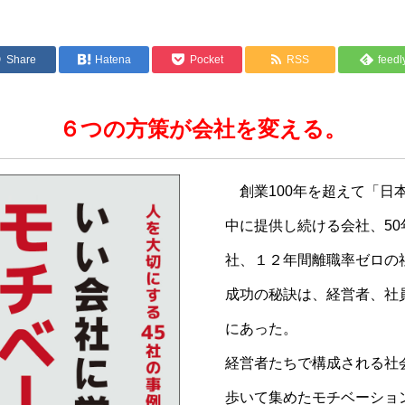
Share
Hatena
Pocket
RSS
feedl
いバックナンバー
６つの方策が会社を変える。
創業100年を超えて「日
中に提供し続ける会社、5
社、１２年間離職率ゼロの
成功の秘訣は、経営者、社
にあった。
経営者たちで構成される社
歩いて集めたモチベーショ