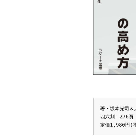
ラグーナのほんだな
電子書籍
PickUp商品
中井久夫と考える患者シリーズ 
著・坂本光司＆
四六判　276頁　I
名刺で取り組むSDGsについて