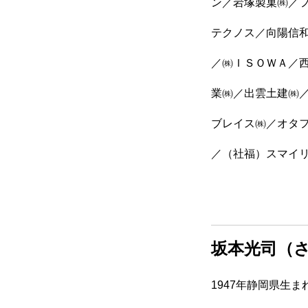
ン／岩塚製菓㈱／
テクノス／向陽信
／㈱ＩＳＯＷＡ／西
業㈱／出雲土建㈱
ブレイス㈱／オタ
／（社福）スマイ
坂本光司（
1947年静岡県生