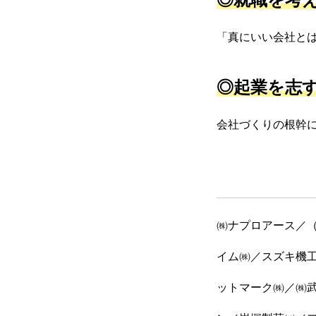
「真にいい会社と
◎起業を志
会社づくりの根幹
㈱ナプロアース／
イム㈱／スズキ機
ットマーク㈱／㈱