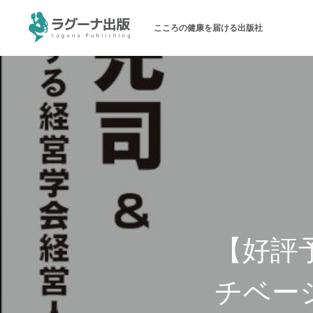
こころの健康を届ける出版社
ラグーナ出版について
メッセージ
会社概要
パブリシティ
お問い合わせ
【好評
チベー
オンラインショップ（書籍）