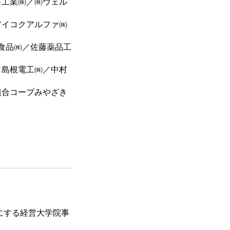
キ工業㈱／㈱ウェル
アイコクアルファ㈱
ン食品㈱／佐藤薬品工
／島根電工㈱／中村
組合コープみやざき
にする経営大学院事