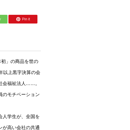
y
Pin it
本初」の商品を世の
0年以上黒字決算の会
社会福祉法人……。
員のモチベーション
会人学生が、全国を
ンが高い会社の共通