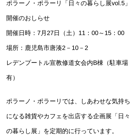
ポラーノ・ポラーリ「日々の暮らし展vol.5」
オンラインショップ（雑貨）
開催のおしらせ
障害福祉サービス
開催日時：7月27日（土）11：00～15：00
就労継続支援A型
場所：鹿児島市唐湊2－10－2
就労継続支援B型
レデンプートル宣教修道女会内B棟（駐車場
シナプスの笑いとは
有）
シナプスの笑い
ポラーノ・ポラーリでは、しあわせな気持ち
シナプスの笑いバックナンバー
になる雑貨やカフェを出店する企画展「日々
ラグーナ出版の自費出版
の暮らし展」を定期的に行っています。
ラグーナ製本工房