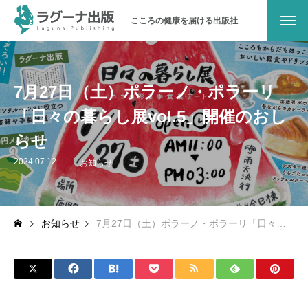
こころの健康を届ける出版社
ラグーナ出版について
7月27日（土）ポラーノ・ポラーリ
メッセージ
「日々の暮らし展vol.5」開催のおし
会社概要
らせ
沿革
2024.07.12
お知らせ
地域とのつながり
お知らせ
7月27日（土）ポラーノ・ポラーリ「日々の暮らし展vol.5」開催のおしらせ
パブリシティ
お問い合わせ
オンラインショップ（書籍）