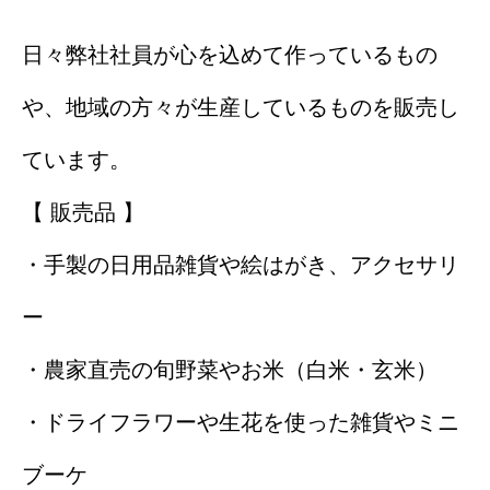
ラグーナデザイン
日々弊社社員が心を込めて作っているもの
ラグーナのほんだな
や、地域の方々が生産しているものを販売し
電子書籍
ています。
PickUp商品
【 販売品 】
中井久夫と考える患者シリーズ 特別手製本 全4巻セット
・手製の日用品雑貨や絵はがき、アクセサリ
名刺で取り組むSDGsについて
について
ー
WHOピアサポート（日本語訳）
・農家直売の旬野菜やお米（白米・玄米）
アクセス
・ドライフラワーや生花を使った雑貨やミニ
個人情報保護方針
ブーケ