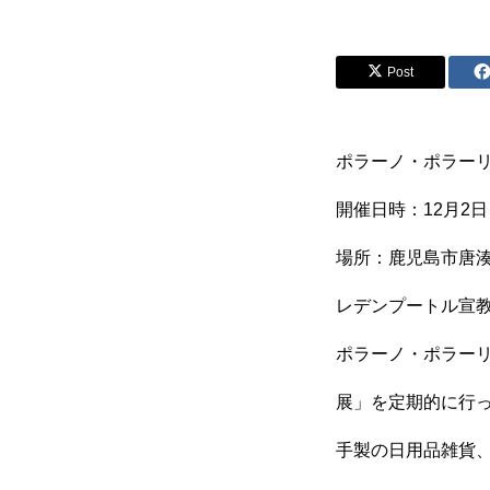
Post
シナプスの笑い
シナプスの笑
ポラーノ・ポラー
ラグーナ出版の自費出版
開催日時：12月2日（
場所：鹿児島市唐湊
レデンプートル宣
ラグーナ製本工房
ポラーノ・ポラー
展」を定期的に行
ラグーナデザイン
手製の日用品雑貨