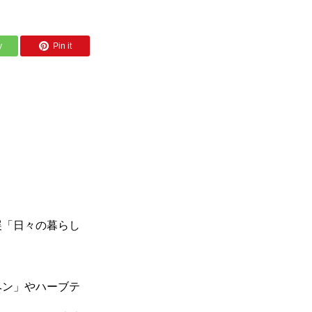
y
Pin it
展「日々の暮らし
ヘン」やハーブテ