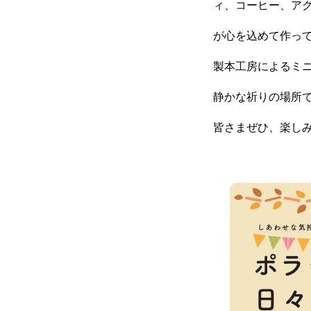
ィ、コーヒー、ア
ラグーナのほんだな
が心を込めて作っ
製本工房によるミ
電子書籍
静かな祈りの場所
皆さまぜひ、楽し
PickUp商品
中井久夫と考える患者シリーズ 
名刺で取り組むSDGsについて