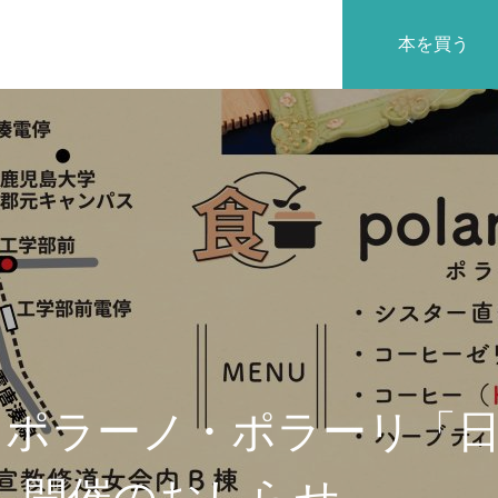
本を買う
沿革
2日ポラーノ・ポラーリ「