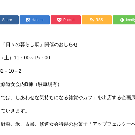
Share
Hatena
Pocket
RSS
feedl
いバックナンバー
リ「日々の暮らし展」開催のおしらせ
土）11：00～15：00
2－10－2
教修道女会内B棟（駐車場有）
リでは、しあわせな気持ちになる雑貨やカフェを出店する企画
っていきます。
、野菜、米、古書、修道女会特製のお菓子「アップフェルクー