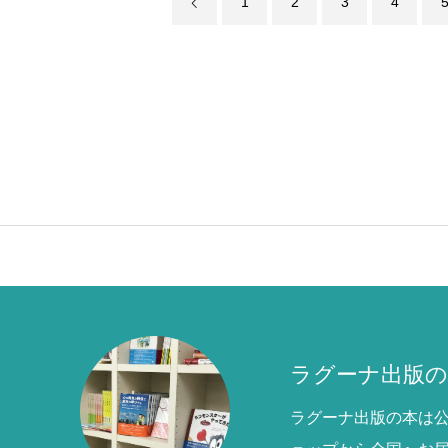
1
2
3
4
ラグーナ出版の
ラグーナ出版の本は