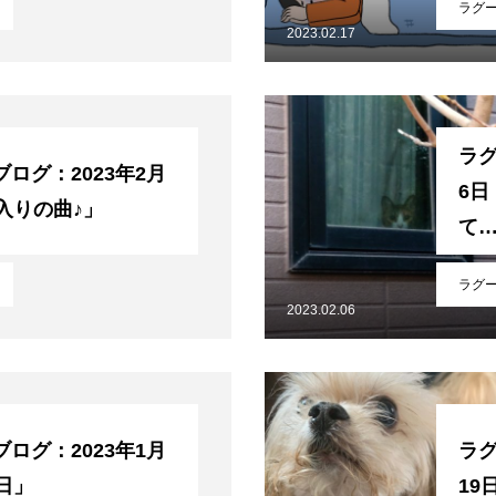
ラグ
2023.02.17
ラグ
ログ：2023年2月
6
入りの曲♪」
て
ラグ
2023.02.06
特別手製本 全4巻セットについて
ログ：2023年1月
ラグ
日」
19