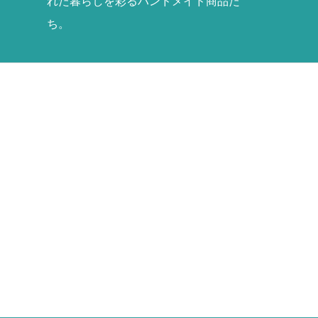
れた暮らしを彩るハンドメイド商品た
ち。