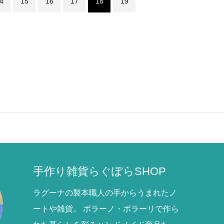
4
15
16
17
18
19
手作り雑貨らぐぽらSHOP
ラグーナの製本職人の手からうまれたノ
ートや雑貨。 ポラーノ・ポラーリで作ら