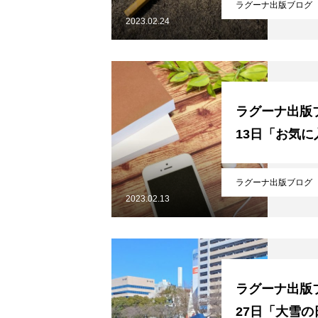
ラグーナ出版ブログ
ラグーナのほんだな
2023.02.24
電子書籍
ラグーナ出版ブ
13日「お気に
PickUp商品
ラグーナ出版ブログ
2023.02.13
中井久夫と考える患者シリーズ 
ラグーナ出版ブ
名刺で取り組むSDGsについて
27日「大雪の