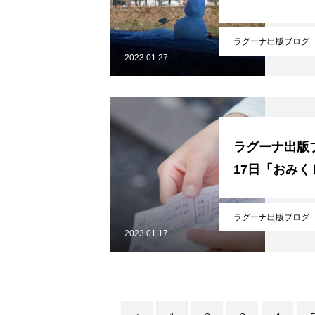
ラグーナ出版ブログ
WHOピアサポート（日本語訳）
2023.01.27
アクセス
ラグーナ出版ブ
17日「おみく
個人情報保護方針
ラグーナ出版ブログ
2023.01.17